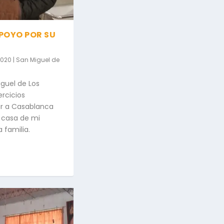
APOYO POR SU
2020
|
San Miguel de
iguel de Los
ercicios
 ir a Casablanca
n casa de mi
a familia.