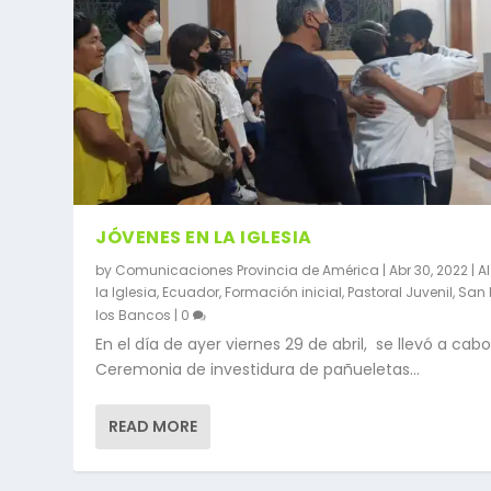
JÓVENES EN LA IGLESIA
by
Comunicaciones Provincia de América
|
Abr 30, 2022
|
Al
la Iglesia
,
Ecuador
,
Formación inicial
,
Pastoral Juvenil
,
San 
los Bancos
|
0
En el día de ayer viernes 29 de abril, se llevó a cabo
Ceremonia de investidura de pañueletas...
READ MORE