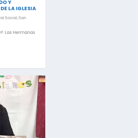
DO Y
DE LA IGLESIA
al Social
,
San
 🌱 Las Hermanas