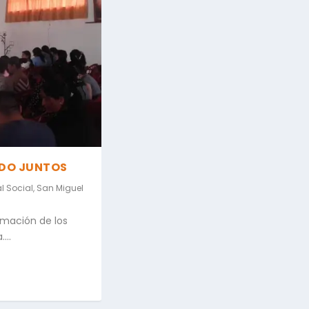
NDO JUNTOS
l Social
,
San Miguel
mación de los
...