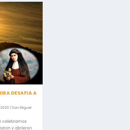
IRA DESAFIA A
, 2020
|
San Miguel
re celebramos
ñaron y abrieron