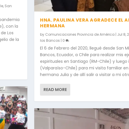
le
,
San
a pandemia
HNA. PAULINA VERA AGRADECE EL 
HERMANA
), con la
 de Los
by
Comunicaciones Provincia de América
|
Jul 8, 
lio de la
los Bancos
|
0
El 6 de Febrero del 2020, llegué desde San M
Bancos, Ecuador, a Chile para realizar mis ej
espirituales en Santiago (RM-Chile) y luego
(Valparaíso-Chile) para mi visita familiar e
hermana Julia y de allí salir a visitar a mi otr
READ MORE