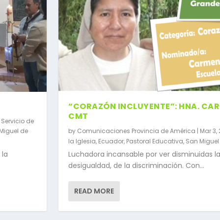
“CORAZÓN INCLUYENTE”: HNA. CAR
CMT
 Servicio de
Miguel de
by
Comunicaciones Provincia de América
|
Mar 3, 
la Iglesia
,
Ecuador
,
Pastoral Educativa
,
San Miguel
 la
Luchadora incansable por ver disminuidas la
desigualdad, de la discriminación. Con...
READ MORE