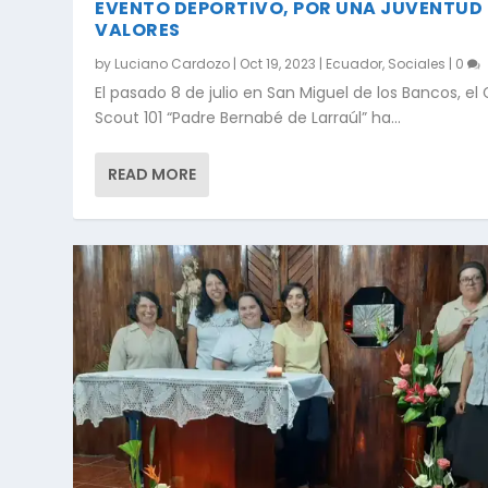
EVENTO DEPORTIVO, POR UNA JUVENTUD
VALORES
by
Luciano Cardozo
|
Oct 19, 2023
|
Ecuador
,
Sociales
|
0
El pasado 8 de julio en San Miguel de los Bancos, el
Scout 101 “Padre Bernabé de Larraúl” ha...
READ MORE