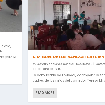
L
 Iglesia
,
S. MIGUEL DE LOS BANCOS: CRECIE
an para la
by
Comunicaciones General
|
Sep 18, 2019
|
Pastora
de los Bancos
|
0
La comunidad de Ecuador, acompaña la for
padres de los niños del comedor Teresa Mira.
READ MORE