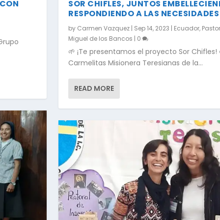
 CON
SOR CHIFLES, JUNTOS EMBELLECIEN
RESPONDIENDO A LAS NECESIDADES 
by
Carmen Vazquez
|
Sep 14, 2023
|
Ecuador
,
Pastor
Miguel de los Bancos
|
0
 Grupo
🌱 ¡Te presentamos el proyecto Sor Chifles!
Carmelitas Misionera Teresianas de la...
READ MORE