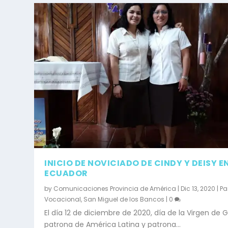
INICIO DE NOVICIADO DE CINDY Y DEISY E
ECUADOR
by
Comunicaciones Provincia de América
|
Dic 13, 2020
|
Pa
Vocacional
,
San Miguel de los Bancos
|
0
El día 12 de diciembre de 2020, día de la Virgen de 
patrona de América Latina y patrona...