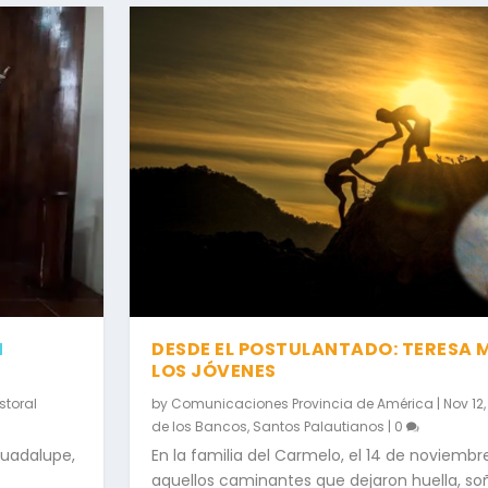
N
DESDE EL POSTULANTADO: TERESA M
LOS JÓVENES
storal
by
Comunicaciones Provincia de América
|
Nov 12
de los Bancos
,
Santos Palautianos
|
0
Guadalupe,
En la familia del Carmelo, el 14 de noviemb
aquellos caminantes que dejaron huella, so