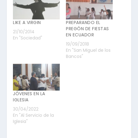
LIKE A VIRGIN
PREPARANDO EL
PREGÓN DE FIESTAS
21/10/2014
EN ECUADOR
En "Sociedad"
19/09/2018
En "San Miguel de los
Bancos"
JÓVENES EN LA
IGLESIA
30/04/2022
En "Al Servicio de la
Iglesia"