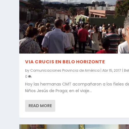
VIA CRUCIS EN BELO HORIZONTE
by
Comunicaciones Provincia de América
|
Abr 15, 2017
|
Be
0
Hoy las hermanas CMT acompañaron a los fieles de 
Niños Jesús de Praga; en el viaje...
READ MORE