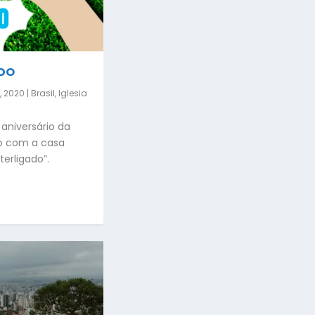
ADO
, 2020
|
Brasil
,
Iglesia
aniversário da
do com a casa
erligado”.