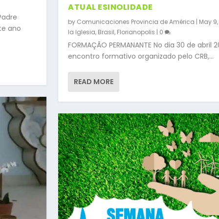
ATUAL ESINOLIDADE
Padre
by
Comunicaciones Provincia de América
|
May 9,
te ano
la Iglesia
,
Brasil
,
Florianopolis
|
0
FORMAÇÃO PERMANANTE No dia 30 de abril 2
encontro formativo organizado pelo CRB,...
READ MORE