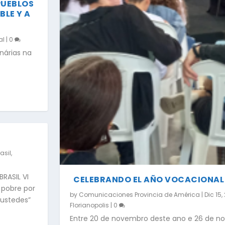
PUEBLOS
BLE Y A
al
|
0
nárias na
asil
,
RASIL VI
CELEBRANDO EL AÑO VOCACIONAL 
 pobre por
by
Comunicaciones Provincia de América
|
Dic 15,
 ustedes”
Florianopolis
|
0
Entre 20 de novembro deste ano e 26 de n