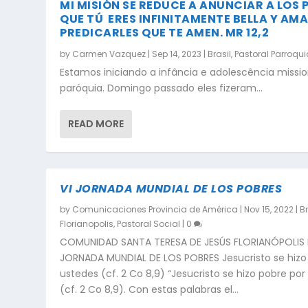
MI MISIÓN SE REDUCE A ANUNCIAR A LOS 
QUE TÚ ERES INFINITAMENTE BELLA Y AMA
PREDICARLES QUE TE AMEN. MR 12,2
by
Carmen Vazquez
|
Sep 14, 2023
|
Brasil
,
Pastoral Parroqui
Estamos iniciando a infância e adolescência missio
paróquia. Domingo passado eles fizeram...
READ MORE
VI JORNADA MUNDIAL DE LOS POBRES
by
Comunicaciones Provincia de América
|
Nov 15, 2022
|
Br
Florianopolis
,
Pastoral Social
|
0
COMUNIDAD SANTA TERESA DE JESÚS FLORIANÓPOLIS B
JORNADA MUNDIAL DE LOS POBRES Jesucristo se hizo
ustedes (cf. 2 Co 8,9) “Jesucristo se hizo pobre por
(cf. 2 Co 8,9). Con estas palabras el...