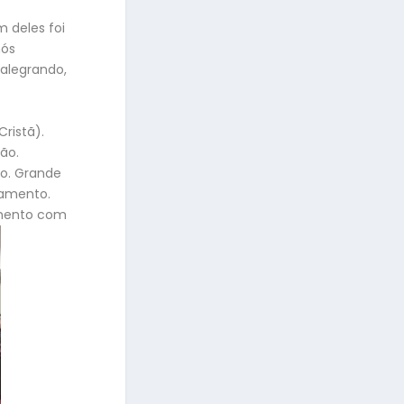
 deles foi
nós
 alegrando,
ristã).
ão.
zo. Grande
samento.
amento com