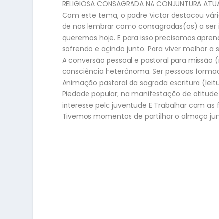
RELIGIOSA CONSAGRADA NA CONJUNTURA ATUAL 
Com este tema, o padre Victor destacou vária
de nos lembrar como consagradas(os) a ser in
queremos hoje. E para isso precisamos apren
sofrendo e agindo junto. Para viver melhor 
A conversão pessoal e pastoral para missão (m
consciência heterônoma. Ser pessoas formada
Animação pastoral da sagrada escritura (lei
Piedade popular; na manifestação de atitud
interesse pela juventude E Trabalhar com as
Tivemos momentos de partilhar o almoço ju