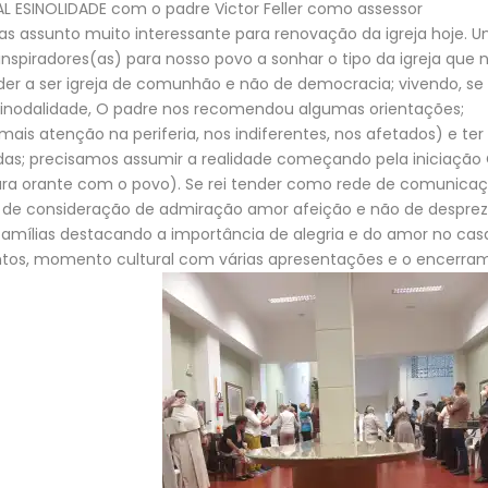
ESINOLIDADE com o padre Victor Feller como assessor
s assunto muito interessante para renovação da igreja hoje. Um
spiradores(as) para nosso povo a sonhar o tipo da igreja que 
der a ser igreja de comunhão e não de democracia; vivendo, se
a sinodalidade, O padre nos recomendou algumas orientações;
ais atenção na periferia, nos indiferentes, nos afetados) e ter
s; precisamos assumir a realidade começando pela iniciação C
tura orante com o povo). Se rei tender como rede de comunicaç
e de consideração de admiração amor afeição e não de despre
 famílias destacando a importância de alegria e do amor no ca
ntos, momento cultural com várias apresentações e o encerr