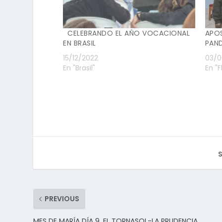
CELEBRANDO EL AÑO VOCACIONAL
APO
EN BRASIL
PAN
15/12/2022
03/0
En "Brasil"
En "F
S
PREVIOUS
MES DE MARÍA DÍA 9, EL TORNASOL-LA PRUDENCIA