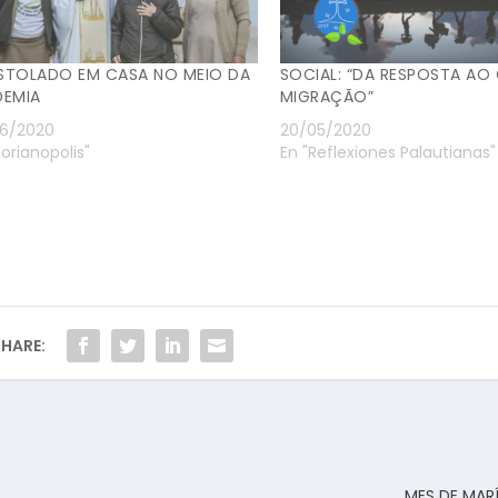
STOLADO EM CASA NO MEIO DA
SOCIAL: “DA RESPOSTA AO
DEMIA
MIGRAÇÃO”
6/2020
20/05/2020
lorianopolis"
En "Reflexiones Palautianas"
HARE:
MES DE MARÍA