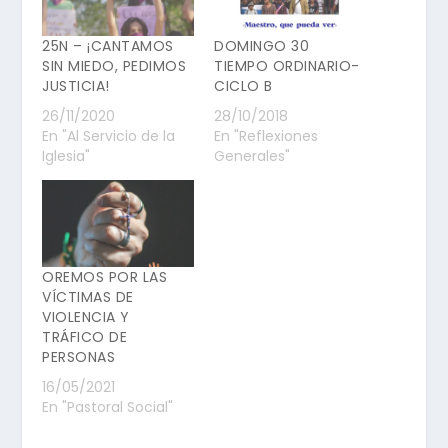
25N – ¡CANTAMOS
DOMINGO 30
SIN MIEDO, PEDIMOS
TIEMPO ORDINARIO-
JUSTICIA!
CICLO B
26/11/2020
28/10/2018
En "Al Servicio de la
En "Reflexiones
Iglesia"
Generales"
OREMOS POR LAS
VÍCTIMAS DE
VIOLENCIA Y
TRÁFICO DE
PERSONAS
16/05/2021
En "Pastoral Social"