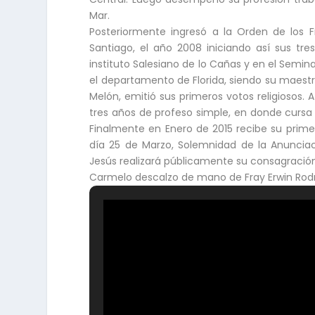
Mar.
Posteriormente ingresó a la Orden de los F
Santiago, el año 2008 iniciando así sus tre
instituto Salesiano de lo Cañas y en el Semina
el departamento de Florida, siendo su maestro
Melón, emitió sus primeros votos religiosos. 
tres años de profeso simple, en donde cursa l
Finalmente en Enero de 2015 recibe su primer
día 25 de Marzo, Solemnidad de la Anunciaci
Jesús realizará públicamente su consagración 
Carmelo descalzo de mano de Fray Erwin Rodr