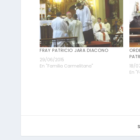
FRAY PATRICIO JARA DIACONO
ORD
PATR
29/06/2015
En "Familia Carmelitana"
18/0
En "
S