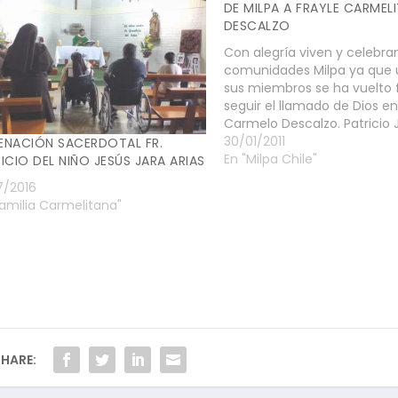
DE MILPA A FRAYLE CARMEL
DESCALZO
Con alegría viven y celebran
comunidades Milpa ya que 
sus miembros se ha vuelto f
seguir el llamado de Dios en
Carmelo Descalzo. Patricio J
quilpueino y Milpa, ha toma
30/01/2011
ENACIÓN SACERDOTAL FR.
el pasado 25 de Enero en U
En "Milpa Chile"
ICIO DEL NIÑO JESÚS JARA ARIAS
aca su testimonio de estos 
7/2016
Familia Carmelitana"
HARE: