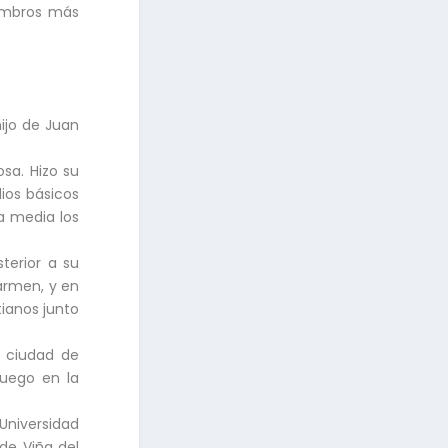
iembros más
hijo de Juan
sa. Hizo su
ios básicos
za media los
terior a su
armen, y en
ianos junto
a ciudad de
luego en la
Universidad
de Viña del