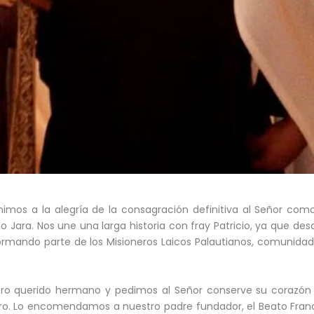
imos a la alegría de la consagración definitiva al Señor com
 Jara. Nos une una larga historia con fray Patricio, ya que de
formando parte de los Misioneros Laicos Palautianos, comunidad 
 querido hermano y pedimos al Señor conserve su corazón s
ero. Lo encomendamos a nuestro padre fundador, el Beato Franc