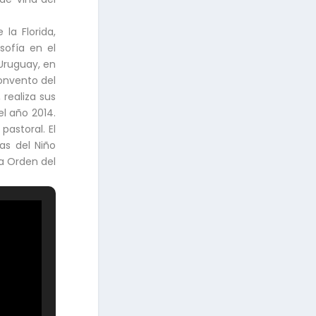
la Florida,
sofía en el
 Uruguay, en
Convento del
 realiza sus
el año 2014.
astoral. El
as del Niño
la Orden del