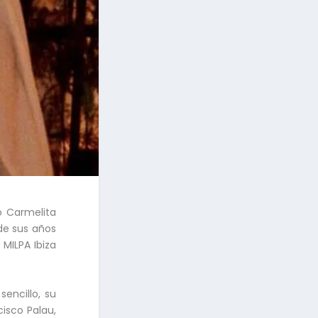
o Carmelita
sde sus años
MILPA Ibiza
encillo, su
isco Palau,