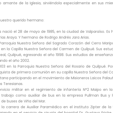
o amante de la Iglesia, sirviéndola especialmente en sus m
uestro querido hermano:
ús nació el 28 de mayo de 1985, en la ciudad de Valparaíso. Es 
ias Araya. Y hermano de Rodrigo Andrés Jara Arias.
 Parroquia Nuestra Señora del Sagrado Corazón del Cerro Maripo
en la Capilla Nuestra Señora del Carmen de Quilpué. Sus estud
areal, Quilpué, egresando el año 1998. Sus estudios de enseñan
sando el año 2002.
03 en la Parroquia Nuestra Señora del Rosario de Quilpué. Pos
uista de primera comunión en su capilla Nuestra Señora del C
itana participando en el movimiento de Misioneros Laicos Palaut
s Teresianas.
rvicio militar en el regimiento de infantería N°2 Maipo en l
 trabajo como auxiliar de bus en la empresa Pullman Bus y 
 de buses de Viña del Mar.
la carrera de Auxiliar Paramédico en el instituto Zipter de la 
ando en el servicio de cirugía del hospital Dr. Gustavo Fricke 