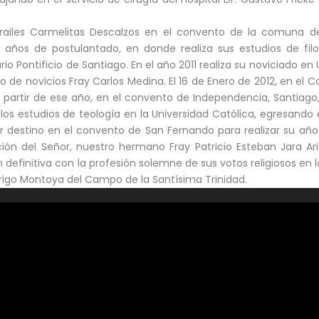
railes Carmelitas Descalzos en el convento de la comuna de 
s años de postulantado, en donde realiza sus estudios de filo
rio Pontificio de Santiago. En el año 2011 realiza su noviciado en
 de novicios Fray Carlos Medina. El 16 de Enero de 2012, en el 
A partir de ese año, en el convento de Independencia, Santiago,
os estudios de teología en la Universidad Católica, egresando 
 destino en el convento de San Fernando para realizar su año p
ón del Señor, nuestro hermano Fray Patricio Esteban Jara Ari
definitiva con la profesión solemne de sus votos religiosos en 
igo Montoya del Campo de la Santísima Trinidad.