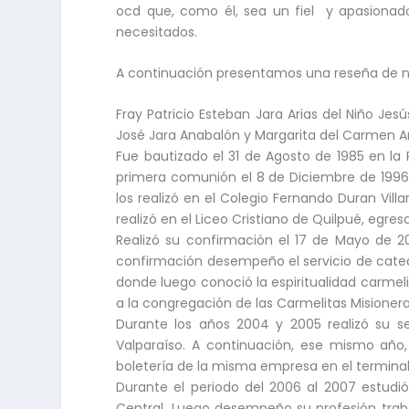
ocd que, como él, sea un fiel y apasionad
necesitados.
A continuación presentamos una reseña de n
Fray Patricio Esteban Jara Arias del Niño Jes
José Jara Anabalón y Margarita del Carmen Ar
Fue bautizado el 31 de Agosto de 1985 en la
primera comunión el 8 de Diciembre de 1996 
los realizó en el Colegio Fernando Duran Vill
realizó en el Liceo Cristiano de Quilpué, egre
Realizó su confirmación el 17 de Mayo de 20
confirmación desempeño el servicio de cateq
donde luego conoció la espiritualidad carmel
a la congregación de las Carmelitas Misionera
Durante los años 2004 y 2005 realizó su se
Valparaíso. A continuación, ese mismo año,
boletería de la misma empresa en el terminal
Durante el periodo del 2006 al 2007 estudió 
Central. Luego desempeño su profesión trabaj