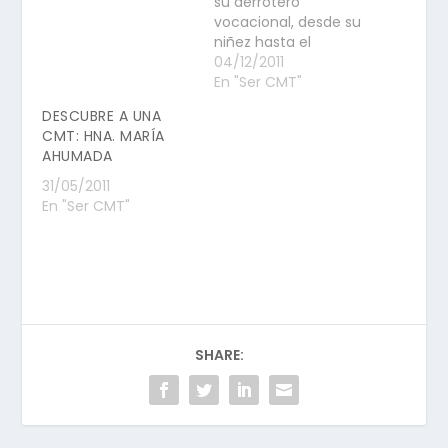
su derrotero
vocacional, desde su
niñez hasta el
momento de
04/12/2011
conocer a las
En "Ser CMT"
hermanas. Un
DESCUBRE A UNA
camino de
CMT: HNA. MARÍA
descubrimiento de la
AHUMADA
vocación y de
encuentro con
31/05/2011
Francisco. Con
En "Ser CMT"
llaneza y sencillez
nos trasmite la
fuerza de su
mensaje. Te
invitamos a
escucharla:
SHARE: