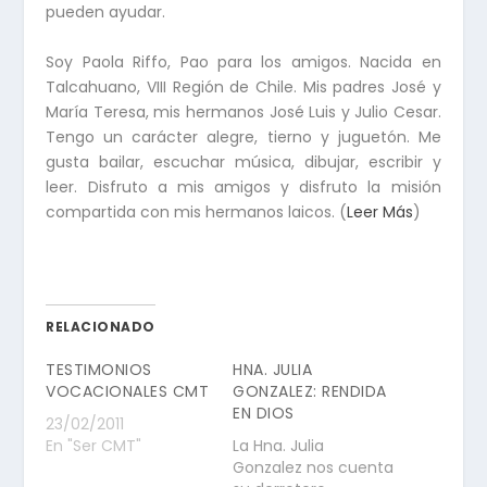
pueden ayudar.
Soy Paola Riffo, Pao para los amigos. Nacida en
Talcahuano, VIII Región de Chile. Mis padres José y
María Teresa, mis hermanos José Luis y Julio Cesar.
Tengo un carácter alegre, tierno y juguetón. Me
gusta bailar, escuchar música, dibujar, escribir y
leer. Disfruto a mis amigos y disfruto la misión
compartida con mis hermanos laicos. (
Leer Más
)
RELACIONADO
TESTIMONIOS
HNA. JULIA
VOCACIONALES CMT
GONZALEZ: RENDIDA
EN DIOS
23/02/2011
En "Ser CMT"
La Hna. Julia
Gonzalez nos cuenta