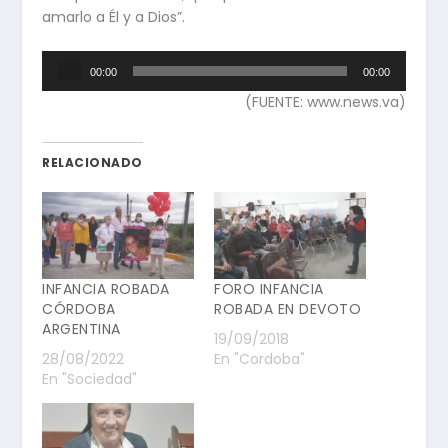
amarlo a Él y a Dios”.
Reproductor
00:00
00:00
de
(FUENTE: www.news.va)
Audio
RELACIONADO
INFANCIA ROBADA
FORO INFANCIA
CÓRDOBA
ROBADA EN DEVOTO
ARGENTINA
19/09/2018
28/08/2022
En "Cordoba"
En "Sociedad"