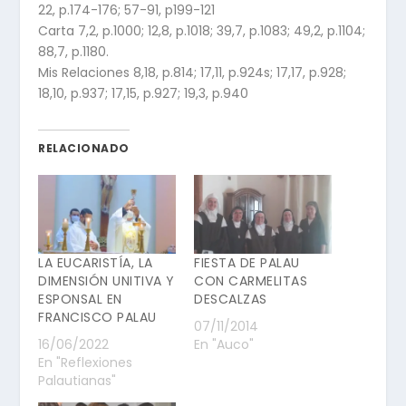
22, p.174-176; 57-91, p199-121
Carta 7,2, p.1000; 12,8, p.1018; 39,7, p.1083; 49,2, p.1104;
88,7, p.1180.
Mis Relaciones 8,18, p.814; 17,11, p.924s; 17,17, p.928;
18,10, p.937; 17,15, p.927; 19,3, p.940
RELACIONADO
LA EUCARISTÍA, LA
FIESTA DE PALAU
DIMENSIÓN UNITIVA Y
CON CARMELITAS
ESPONSAL EN
DESCALZAS
FRANCISCO PALAU
07/11/2014
16/06/2022
En "Auco"
En "Reflexiones
Palautianas"