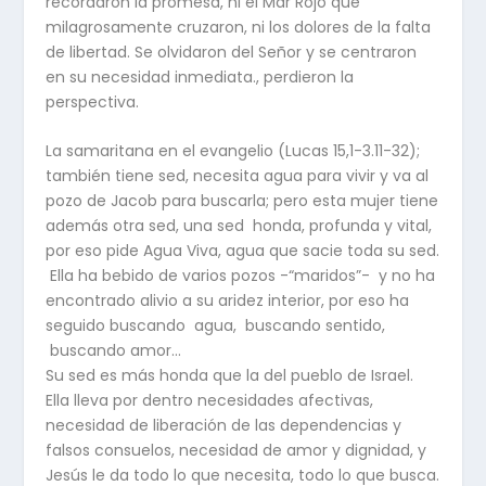
recordaron la promesa, ni el Mar Rojo que
milagrosamente cruzaron, ni los dolores de la falta
de libertad. Se olvidaron del Señor y se centraron
en su necesidad inmediata., perdieron la
perspectiva.
La samaritana en el evangelio (Lucas 15,1-3.11-32);
también tiene sed, necesita agua para vivir y va al
pozo de Jacob para buscarla; pero esta mujer tiene
además otra sed, una sed honda, profunda y vital,
por eso pide Agua Viva, agua que sacie toda su sed.
Ella ha bebido de varios pozos -“maridos”- y no ha
encontrado alivio a su aridez interior, por eso ha
seguido buscando agua, buscando sentido,
buscando amor…
Su sed es más honda que la del pueblo de Israel.
Ella lleva por dentro necesidades afectivas,
necesidad de liberación de las dependencias y
falsos consuelos, necesidad de amor y dignidad, y
Jesús le da todo lo que necesita, todo lo que busca.