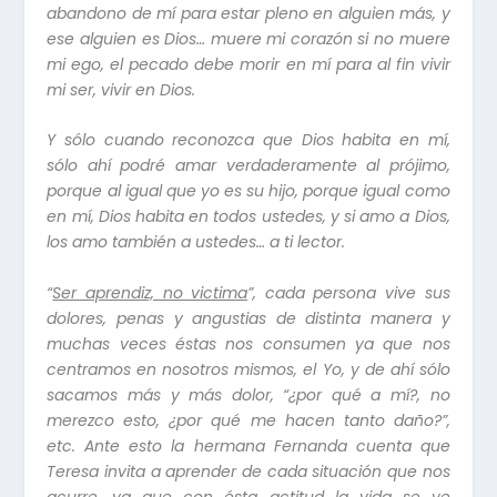
abandono de mí para estar pleno en alguien más, y
ese alguien es Dios… muere mi corazón si no muere
mi ego, el pecado debe morir en mí para al fin vivir
mi ser, vivir en Dios.
Y sólo cuando reconozca que Dios habita en mí,
sólo ahí podré amar verdaderamente al prójimo,
porque al igual que yo es su hijo, porque igual como
en mí, Dios habita en todos ustedes, y si amo a Dios,
los amo también a ustedes… a ti lector.
“
Ser aprendiz, no victima
”
, cada persona vive sus
dolores, penas y angustias de distinta manera y
muchas veces éstas nos consumen ya que nos
centramos en nosotros mismos, el Yo, y de ahí sólo
sacamos más y más dolor, “¿por qué a mí?, no
merezco esto, ¿por qué me hacen tanto daño?”,
etc. Ante esto la hermana Fernanda cuenta que
Teresa invita a aprender de cada situación que nos
acurre, ya que con ésta actitud la vida se ve