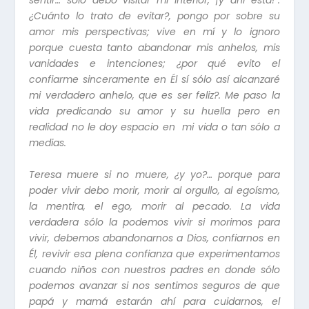
sentir… sólo debo visitar mi interior, ¡y ahí está!”.
¿Cuánto lo trato de evitar?, pongo por sobre su
amor mis perspectivas; vive en mí y lo ignoro
porque cuesta tanto abandonar mis anhelos, mis
vanidades e intenciones; ¿por qué evito el
confiarme sinceramente en Él sí sólo así alcanzaré
mi verdadero anhelo, que es ser feliz?. Me paso la
vida predicando su amor y su huella pero en
realidad no le doy espacio en mi vida o tan sólo a
medias.
Teresa muere si no muere, ¿y yo?… porque para
poder vivir debo morir, morir al orgullo, al egoísmo,
la mentira, el ego, morir al pecado. La vida
verdadera sólo la podemos vivir si morimos para
vivir, debemos abandonarnos a Dios, confiarnos en
Él, revivir esa plena confianza que experimentamos
cuando niños con nuestros padres en donde sólo
podemos avanzar si nos sentimos seguros de que
papá y mamá estarán ahí para cuidarnos, el