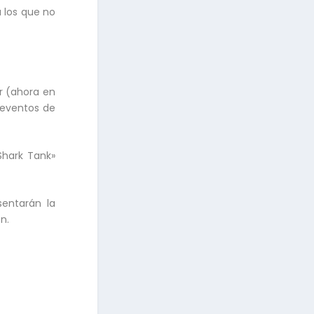
 los que no
r (ahora en
 eventos de
Shark Tank»
sentarán la
n.