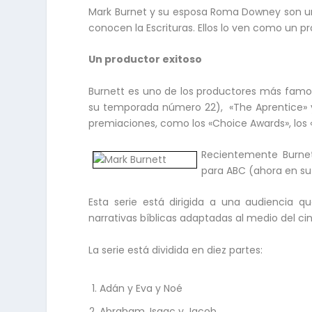
Mark Burnet y su esposa Roma Downey son una
conocen la Escrituras. Ellos lo ven como un p
Un productor exitoso
Burnett es uno de los productores más famoso
su temporada número 22), «The Aprentice»
premiaciones, como los «Choice Awards», los 
Recientemente Burnett
para ABC (ahora en su
Esta serie está dirigida a una audiencia q
narrativas bíblicas adaptadas al medio del ci
La serie está dividida en diez partes:
Adán y Eva y Noé
Abraham, Isaac y Jacob