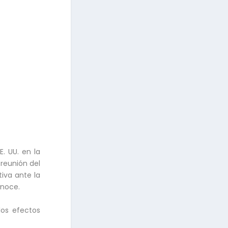
E. UU. en la
 reunión del
iva ante la
onoce.
los efectos