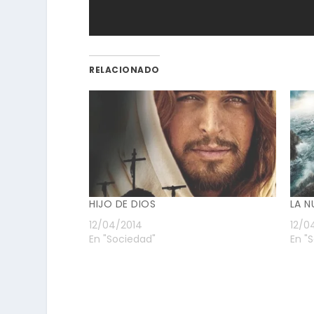
RELACIONADO
HIJO DE DIOS
LA N
12/04/2014
12/0
En "Sociedad"
En "