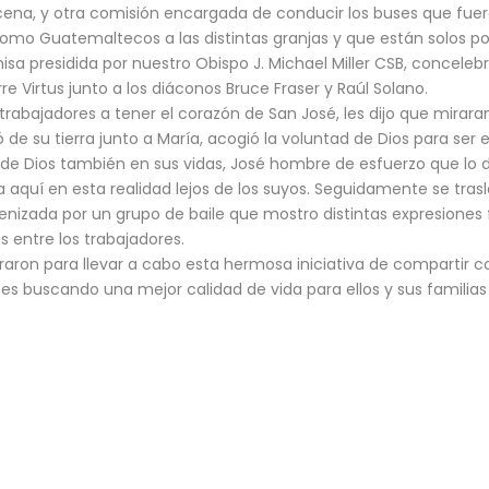
cena, y otra comisión encargada de conducir los buses que fue
como Guatemaltecos a las distintas granjas y que están solos po
 presidida por nuestro Obispo J. Michael Miller CSB, concelebr
e Virtus junto a los diáconos Bruce Fraser y Raúl Solano.
 trabajadores a tener el corazón de San José, les dijo que miraran
de su tierra junto a María, acogió la voluntad de Dios para ser 
n de Dios también en sus vidas, José hombre de esfuerzo que lo d
a aquí en esta realidad lejos de los suyos. Seguidamente se tras
enizada por un grupo de baile que mostro distintas expresiones f
s entre los trabajadores.
aron para llevar a cabo esta hermosa iniciativa de compartir c
s buscando una mejor calidad de vida para ellos y sus familias