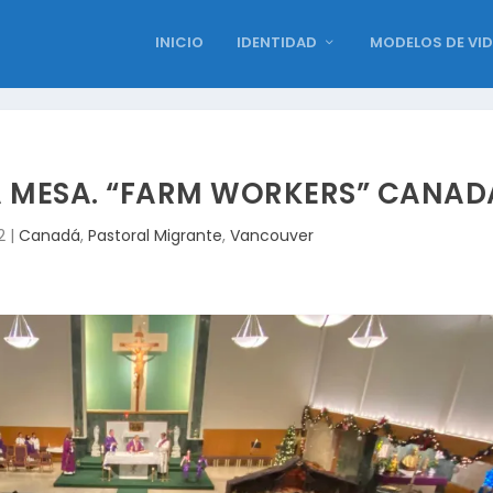
INICIO
IDENTIDAD
MODELOS DE VI
 MESA. “FARM WORKERS” CANAD
2
|
Canadá
,
Pastoral Migrante
,
Vancouver