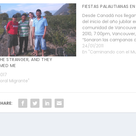
FIESTAS PALAUTIANAS E
Desde Canadá nos llega
del inicio del año jubilar 
comunidad de Vancouver
2010, 7:00pm, Vancouver
“Sonaron las campanas d
Sorrows anunciaban que
24/01/2011
Solemne Eucaristía donde
En "Caminando con el M
inaugurado el Año Jubila
THE STRANGER, AND THEY
Vancouver, Canadá.…
MED ME
017
toral Migrante"
HARE: