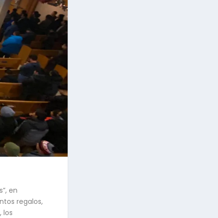
s”, en
ntos regalos,
 los