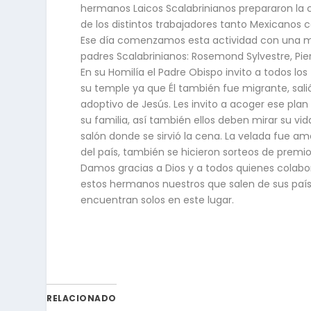
hermanos Laicos Scalabrinianos prepararon la 
de los distintos trabajadores tanto Mexicanos 
Ese día comenzamos esta actividad con una misa
padres Scalabrinianos: Rosemond Sylvestre, Pierr
En su Homilía el Padre Obispo invito a todos los
su temple ya que Él también fue migrante, salió 
adoptivo de Jesús. Les invito a acoger ese pla
su familia, así también ellos deben mirar su vid
salón donde se sirvió la cena. La velada fue am
del país, también se hicieron sorteos de premio
Damos gracias a Dios y a todos quienes colabor
estos hermanos nuestros que salen de sus paíse
encuentran solos en este lugar.
RELACIONADO