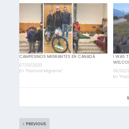
CAMPESINOS MIGRANTES EN CANADÁ
I WAS 
WELCO
07/01/2020
En "Pastoral Migrante"
05/02/2
En "Pas
S
PREVIOUS