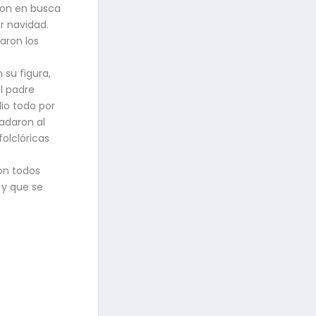
ron en busca
r navidad.
aron los
 su figura,
el padre
io todo por
ladaron al
olclóricas
on todos
 y que se