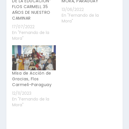
DE LA EDUCACIÓN”
MORA, PARAGUAY
FLOS CARMELI, 35
13/06/2022
AÑOS DE NUESTRO
En "Fernando de la
CAMINAR
Mora"
17/07/2022
En "Fernando de la
Mora"
Misa de Acción de
Gracias, Flos
Carmeli-Paraguay
12/11/2023
En "Fernando de la
Mora"