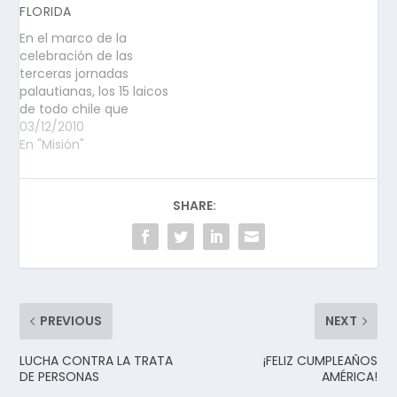
FLORIDA
En el marco de la
celebración de las
terceras jornadas
palautianas, los 15 laicos
de todo chile que
terminaron el proceso
03/12/2010
experimentaron un
En "Misión"
momento de
encuentro con el otro, y
con la Iglesia, a traves
SHARE:
de una misión casa a
casa realizada el día 20
de Noviembre por las
calles…
PREVIOUS
NEXT
LUCHA CONTRA LA TRATA
¡FELIZ CUMPLEAÑOS
DE PERSONAS
AMÉRICA!