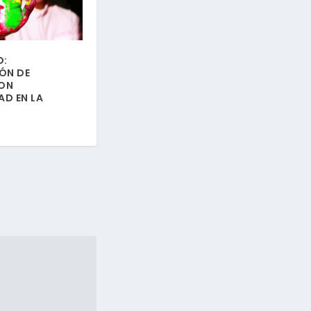
D:
ÓN DE
ON
D EN LA