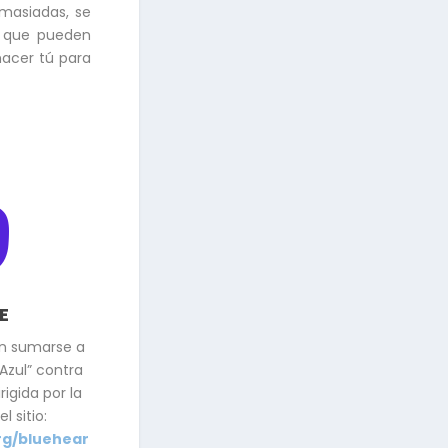
emasiadas, se
s que pueden
acer tú para

E
en sumarse a
zul” contra
rigida por la
l sitio:
rg/bluehear