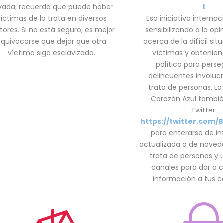
ivada; recuerda que puede haber
t
íctimas de la trata en diversos
Esa iniciativa interna
tores. Si no está seguro, es mejor
sensibilizando a la opi
equivocarse que dejar que otra
acerca de la difícil sit
víctima siga esclavizada.
víctimas y obtenie
político para perseg
delincuentes involuc
trata de personas. 
Corazón Azul tambié
Twitter:
https://twitter.com/
para enterarse de i
actualizada o de noved
trata de personas y u
canales para dar a 
información a tus c