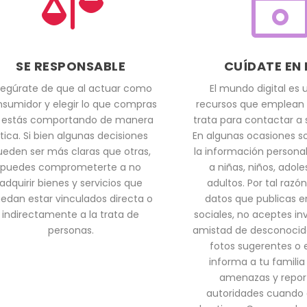

SE RESPONSABLE
CUÍDATE EN 
egúrate de que al actuar como
El mundo digital es 
sumidor y elegir lo que compras
recursos que emplean 
 estás comportando de manera
trata para contactar a 
tica. Si bien algunas decisiones
En algunas ocasiones s
ueden ser más claras que otras,
la información persona
puedes comprometerte a no
a niñas, niños, adol
adquirir bienes y servicios que
adultos. Por tal razón
edan estar vinculados directa o
datos que publicas e
indirectamente a la trata de
sociales, no aceptes in
personas.
amistad de desconocido
fotos sugerentes o e
informa a tu familia 
amenazas y report
autoridades cuando 