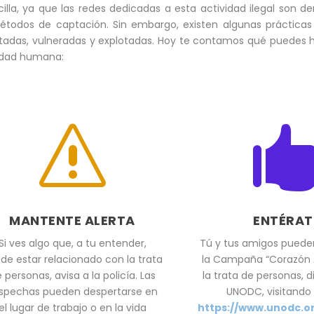
illa, ya que las redes dedicadas a esta actividad ilegal son d
todos de captación. Sin embargo, existen algunas práctica
tadas, vulneradas y explotadas. Hoy te contamos qué puedes h
nidad humana:
s
MANTENTE ALERTA
ENTÉRAT
Si ves algo que, a tu entender,
Tú y tus amigos pued
de estar relacionado con la trata
la Campaña “Corazón A
 personas, avisa a la policía. Las
la trata de personas, di
spechas pueden despertarse en
UNODC, visitando e
el lugar de trabajo o en la vida
https://www.unodc.o