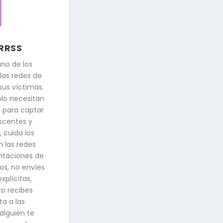
~
RRSS
uno de los
las redes de
sus víctimas.
olo necesitan
l para captar
escentes y
, cuida los
n las redes
vitaciones de
s, no envíes
xplícitas,
si recibes
a a las
alguien te