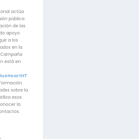
cional actúa
nión pública
uación de las
ndo apoyo
uir a los
rados en la
La Campaña
n está en
BlueHeartHT
nformación
ades sobre la
tiliza esos
conocer la
ontactos.