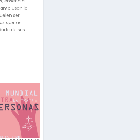
s, enseña a
tanto usan la
uelen ser
as que se
 duda de sus
.