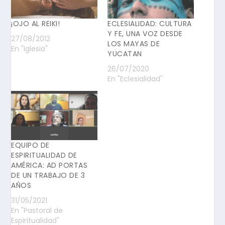
¡OJO AL REIKI!
ECLESIALIDAD: CULTURA
Y FE, UNA VOZ DESDE
27/08/2012
LOS MAYAS DE
En "Iglesia"
YUCATAN
26/07/2020
En "Eclesialidad"
EQUIPO DE
ESPIRITUALIDAD DE
AMÉRICA: AD PORTAS
DE UN TRABAJO DE 3
AÑOS
31/05/2021
En "Pastoral de
Espiritualidad"