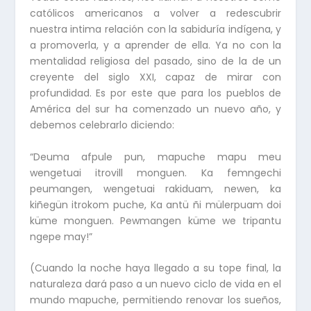
católicos americanos a volver a redescubrir
nuestra intima relación con la sabiduría indígena, y
a promoverla, y a aprender de ella. Ya no con la
mentalidad religiosa del pasado, sino de la de un
creyente del siglo XXI, capaz de mirar con
profundidad. Es por este que para los pueblos de
América del sur ha comenzado un nuevo año, y
debemos celebrarlo diciendo:
“Deuma afpule pun, mapuche mapu meu
wengetuai itrovill monguen. Ka femngechi
peumangen, wengetuai rakiduam, newen, ka
kiñegün itrokom puche, Ka antü ñi mülerpuam doi
küme monguen. Pewmangen küme we tripantu
ngepe may!”
(Cuando la noche haya llegado a su tope final, la
naturaleza dará paso a un nuevo ciclo de vida en el
mundo mapuche, permitiendo renovar los sueños,