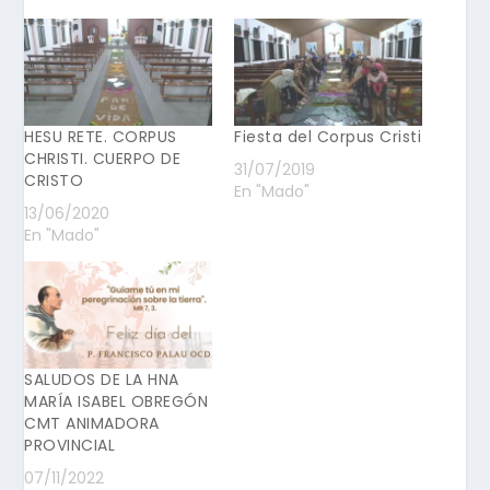
HESU RETE. CORPUS
Fiesta del Corpus Cristi
CHRISTI. CUERPO DE
31/07/2019
CRISTO
En "Mado"
13/06/2020
En "Mado"
SALUDOS DE LA HNA
MARÍA ISABEL OBREGÓN
CMT ANIMADORA
PROVINCIAL
07/11/2022