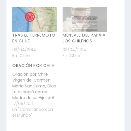
TRAS EL TERREMOTO
MENSAJE DEL PAPA A
EN CHILE
LOS CHILENOS
03/04/2014
03/04/2014
En "Chile"
En "Chile"
ORACIÓN POR CHILE
Oración por Chile
Virgen del Carmen,
María Santísima, Dios
te escogió como
Madre de su Hijo, del
Señor Jesús que nos
17/09/2011
trae el amor y la paz.
En "Caminando con
Madre de Chile, a ti
el Mundo"
honraron los padres
de la patria y los más