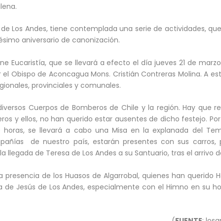
ilena.
a de Los Andes, tiene contemplada una serie de actividades, que
gésimo aniversario de canonización.
e Eucaristía, que se llevará a efecto el día jueves 21 de marzo,
or el Obispo de Aconcagua Mons. Cristián Contreras Molina. A es
ionales, provinciales y comunales.
iversos Cuerpos de Bomberos de Chile y la región. Hay que r
s y ellos, no han querido estar ausentes de dicho festejo. Por
0 horas, se llevará a cabo una Misa en la explanada del Te
pañías de nuestro país, estarán presentes con sus carros, p
 llegada de Teresa de Los Andes a su Santuario, tras el arrivo de
la presencia de los Huasos de Algarrobal, quienes han querido 
 de Jesús de Los Andes, especialmente con el Himno en su hon
(
FUENTE
: los