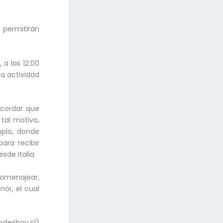
 permitirán
 a las 12:00
ta actividad
ecordar que
 tal motivo,
mplo, donde
ara recibir
sde Italia.
Homenajear,
or, el cual
andeshoy.cl)