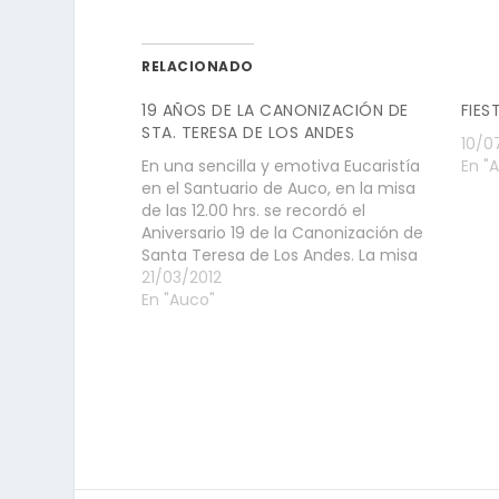
RELACIONADO
19 AÑOS DE LA CANONIZACIÓN DE
FIES
STA. TERESA DE LOS ANDES
10/0
En una sencilla y emotiva Eucaristía
En "
en el Santuario de Auco, en la misa
de las 12.00 hrs. se recordó el
Aniversario 19 de la Canonización de
Santa Teresa de Los Andes. La misa
fue presidida por el Rector del
21/03/2012
Santuario P. Rodrigo Aguirre, OCD. Y
En "Auco"
concelebró el P. Gerardo…