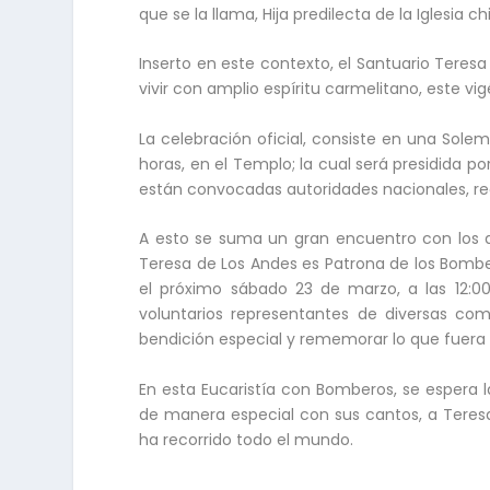
que se la llama, Hija predilecta de la Iglesia ch
Inserto en este contexto, el Santuario Teres
vivir con amplio espíritu carmelitano, este vi
La celebración oficial, consiste en una Solemn
horas, en el Templo; la cual será presidida p
están convocadas autoridades nacionales, reg
A esto se suma un gran encuentro con los d
Teresa de Los Andes es Patrona de los Bombero
el próximo sábado 23 de marzo, a las 12:0
voluntarios representantes de diversas com
bendición especial y rememorar lo que fuera la
En esta Eucaristía con Bomberos, se espera 
de manera especial con sus cantos, a Teresa
ha recorrido todo el mundo.