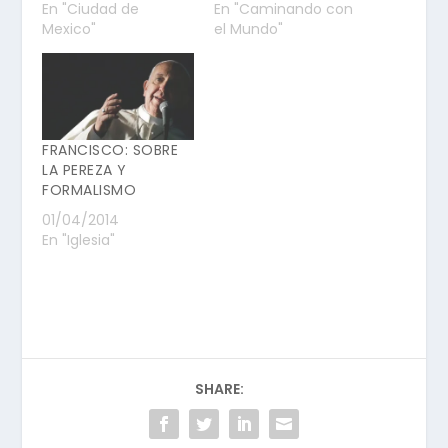
En "Ciudad de
En "Caminando con
Mexico"
el Mundo"
FRANCISCO: SOBRE
LA PEREZA Y
FORMALISMO
01/04/2014
En "Iglesia"
SHARE: