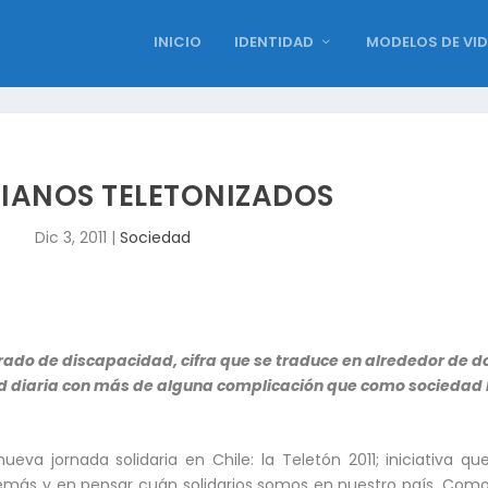
INICIO
IDENTIDAD
MODELOS DE VI
IANOS TELETONIZADOS
Dic 3, 2011
|
Sociedad
 grado de discapacidad, cifra que se traduce en alrededor de d
ad diaria con más de alguna complicación que como sociedad
eva jornada solidaria en Chile: la Teletón 2011; iniciativa qu
emás y en pensar cuán solidarios somos en nuestro país. Como