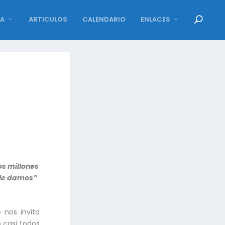
DA
ARTICULOS
CALENDARIO
ENLACES
os millones
 le damos”
e nos invita
 casi todos