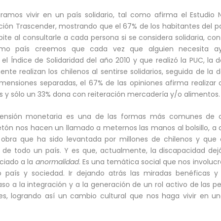
eramos vivir en un país solidario, tal como afirma el Estudio 
ación Trascender, mostrando que el 67% de los habitantes del pa
epite al consultarle a cada persona si se considera solidaria, c
 como país creemos que cada vez que alguien necesita a
l Índice de Solidaridad del año 2010 y que realizó la PUC, la 
e realizan los chilenos al sentirse solidarios, seguida de la 
imensiones separadas, el 67% de las opiniones afirma realiza
s y sólo un 33% dona con reiteración mercadería y/o alimentos.
mensión monetaria es una de las formas más comunes de c
Teletón nos hacen un llamado a meternos las manos al bolsillo, a
obra que ha sido levantada por millones de chilenos y que 
e todo un país. Y es que, actualmente, la discapacidad dej
ciado a la
anormalidad
. Es una temática social que nos involucr
ís y sociedad. Ir dejando atrás las miradas benéficas y r
so a la integración y a la generación de un rol activo de las p
es, logrando así un cambio cultural que nos haga vivir en u