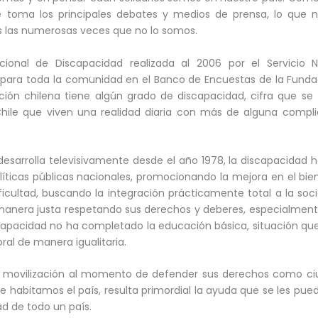
e toma los principales debates y medios de prensa, lo que 
os las numerosas veces que no lo somos.
ional de Discapacidad realizada al 2006 por el Servicio N
 para toda la comunidad en el Banco de Encuestas de la Funda
ación chilena tiene algún grado de discapacidad, cifra que se
hile que viven una realidad diaria con más de alguna compl
se desarrolla televisivamente desde el año 1978, la discapacidad
líticas públicas nacionales, promocionando la mejora en el bie
icultad, buscando la integración prácticamente total a la soci
e manera justa respetando sus derechos y deberes, especialme
apacidad no ha completado la educación básica, situación que
al de manera igualitaria.
ón y movilización al momento de defender sus derechos como c
e habitamos el país, resulta primordial la ayuda que se les pue
ad de todo un país.