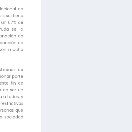
Nacional de
ís sostiene
on un 67% de
yuda se la
donación de
donación de
r con mucha
hilenos de
 donar parte
este fin de
ó de ser un
a a todos, y
estrictivas
ersonas que
na sociedad