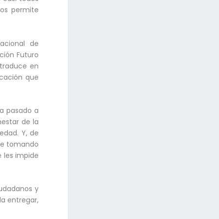
nos permite
acional de
ción Futuro
 traduce en
icación que
 ha pasado a
nestar de la
edad. Y, de
nte tomando
 les impide
iudadanos y
da entregar,