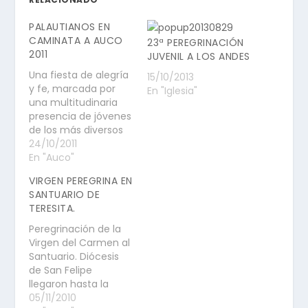
PALAUTIANOS EN
CAMINATA A AUCO
23ª PEREGRINACIÓN
2011
JUVENIL A LOS ANDES
Una fiesta de alegría
15/10/2013
y fe, marcada por
En "Iglesia"
una multitudinaria
presencia de jóvenes
de los más diversos
sectores sociales,
24/10/2011
fue lo que se vivió
En "Auco"
este sábado 22 de
VIRGEN PEREGRINA EN
octubre en la versión
SANTUARIO DE
21ªde la
TERESITA.
Peregrinación Juvenil
al Santuario de Santa
Peregrinación de la
Teresa de Los Andes.
Virgen del Carmen al
Cerca de 50 mil
Santuario. Diócesis
peregrinos, venidos…
de San Felipe
llegaron hasta la
casa de Teresita
05/11/2010