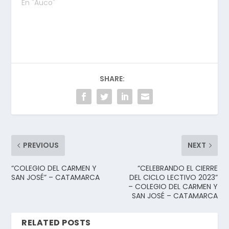
para traer a la Virgen
En "Auco"
peregrina. Gran
alegría manifestaron
todos los fieles al
recibir la imagen de
la Virgen Peregrina
en el Santuario de
Teresa de Los Andes.
SHARE:
Las CMT
acompañaron la…
PREVIOUS
NEXT
“COLEGIO DEL CARMEN Y
“CELEBRANDO EL CIERRE
SAN JOSÉ” – CATAMARCA
DEL CICLO LECTIVO 2023”
– COLEGIO DEL CARMEN Y
SAN JOSÉ – CATAMARCA
RELATED POSTS