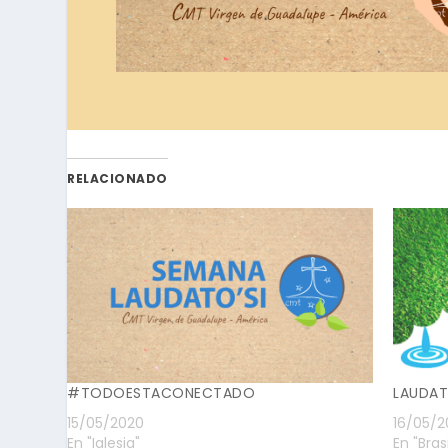
RELACIONADO
#TODOESTACONECTADO
LAUDAT
15/05/2020
16/05/2
En "Iglesia"
En "Brasi