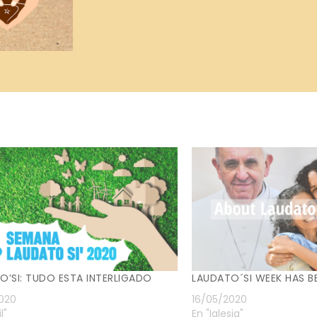
O’SI: TUDO ESTA INTERLIGADO
LAUDATO´SI WEEK HAS B
020
16/05/2020
l"
En "Iglesia"