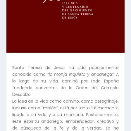
Santa Teresa de Jesús ha sido popularmente
conocida como
“la monja inquieta y andariega”
. A
lo largo de su vida, caminó por toda España
fundando conventos de la Orden del Carmelo
Descalzo.
La idea de la vida como camino, como peregrinaje,
incluso como “misión”, está por tanto íntimamente
ligada a su vida y a su memoria. Posteriormente,
este espíritu andariego, emprendedor, creativo y
de búsqueda de la fe y de la verdad, se ha