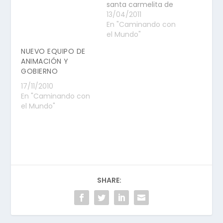
santa carmelita de
América. Hoy la
13/04/2011
recordamos con
En "Caminando con
cariño, por ser
el Mundo"
ejemplo para
NUEVO EQUIPO DE
nosotros. Su
ANIMACIÓN Y
experiencia mística
GOBIERNO
que
lamentablemente no
17/11/2010
supo plasmar en
En "Caminando con
palabras, la fuente
el Mundo"
de vida para ella; vida
que se…
SHARE: