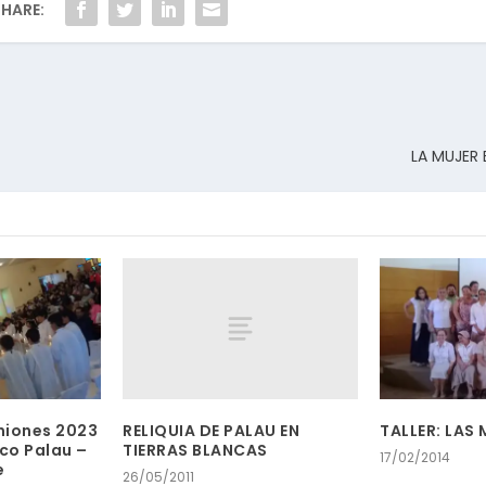
HARE:
LA MUJER 
RELIQUIA DE PALAU EN
niones 2023
TALLER: LAS
TIERRAS BLANCAS
co Palau –
17/02/2014
e
26/05/2011