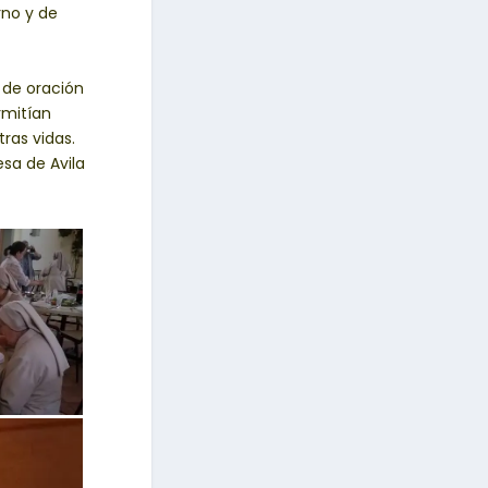
rno y de
 de oración
rmitían
ras vidas.
sa de Avila