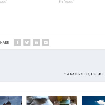
Auco"
En "Auco"
HARE:
“LA NATURALEZA, ESPEJO 