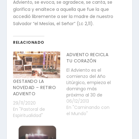
Adviento, se evoca, se agradece, se canta, se
glorifica y enaltece a aquella que fue la que
accedió libremente a ser la madre de nuestro
Salvador “el Mesías, el Señor” (Lc 2,11).
RELACIONADO
ADVIENTO RECICLA
TU CORAZÓN
El Adviento es el
comienzo del Año
GESTANDO LA
Litúrgico, empieza el
NOVEDAD – RETIRO
domingo más
ADVIENTO
próximo al 30 de
noviembre y termina
06/12/2013
29/11/2020
el 24 de diciembre.
En "Caminando con
En "Pastoral de
Son los cuatro
el Mundo"
Espiritualidad"
domingos anteriores
a la Navidad y forma
una unidad con la
Navidad y la Epifanía.