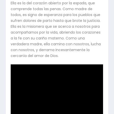
Ella es la del corazón abierto por la espada, que
comprende todas las penas. Como madre de
todos, es signo de esperanza para los pueblos que
sufren dolores de parto hasta que brote la justicia.
Ella es la misionera que se acerca a nosotros para
acompañarnos por la vida, abriendo los corazones
a la fe con su cariño materno. Como una
verdadera madre, ella camina con nosotros, lucha
con nosotros, y derrama incesantemente la
cercanía del amor de Dios.