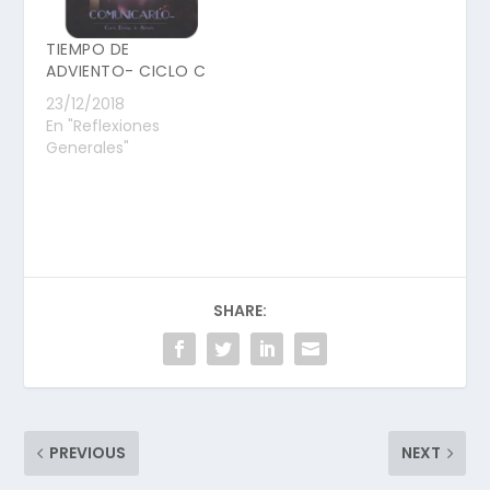
El término "Adviento"
viene del
TIEMPO DE
latínadventus, que
ADVIENTO- CICLO C
significa venida,…
23/12/2018
En "Reflexiones
Generales"
SHARE:
PREVIOUS
NEXT