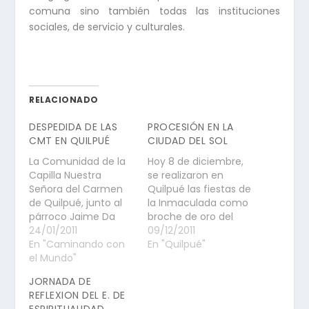
comuna sino también todas las instituciones
sociales, de servicio y culturales.
RELACIONADO
DESPEDIDA DE LAS
PROCESIÓN EN LA
CMT EN QUILPUÉ
CIUDAD DEL SOL
La Comunidad de la
Hoy 8 de diciembre,
Capilla Nuestra
se realizaron en
Señora del Carmen
Quilpué las fiestas de
de Quilpué, junto al
la Inmaculada como
párroco Jaime Da
broche de oro del
Fonseca despidió y
24/01/2011
mes de María. Se
09/12/2011
agradeció a las
En "Caminando con
reunieron en el
En "Quilpué"
religiosas Carmelitas
el Mundo"
frontis de la
Misioneras
parroquia los fieles
JORNADA DE
Teresianas por sus 20
del templo y las
REFLEXION DEL E. DE
años de invaluable
capillas, junto a