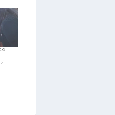
UCO
do"