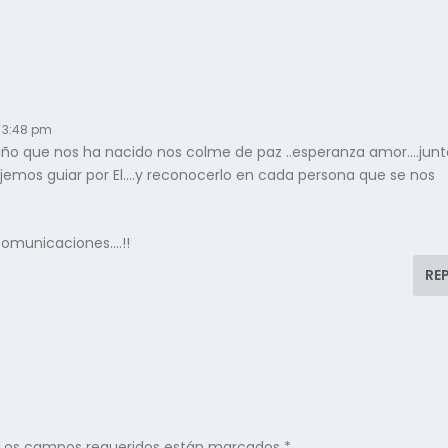
t 3:48 pm
iño que nos ha nacido nos colme de paz ..esperanza amor….junt
ejemos guiar por El….y reconocerlo en cada persona que se nos
 comunicaciones….!!
RE
Los campos requeridos están marcados
*