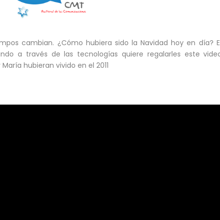
iempos cambian. ¿Cómo hubiera sido la Navidad hoy en día? E
ndo a través de las tecnologías quiere regalarles este vid
María hubieran vivido en el 2011