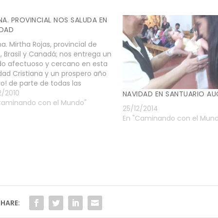
NA. PROVINCIAL NOS SALUDA EN
IDAD
a. Mirtha Rojas, provincial de
e, Brasil y Canadá; nos entrega un
do afectuoso y cercano en esta
dad Cristiana y un prospero año
o! de parte de todas las
elitas misioneras teresianas.
2/2010
NAVIDAD EN SANTUARIO A
Caminando con el Mundo"
25/12/2014
En "Caminando con el Mun
HARE: