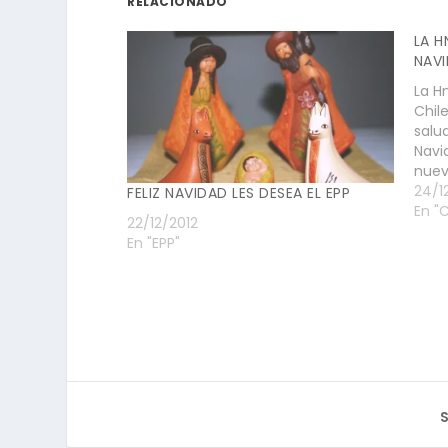
RELACIONADO
LA H
NAV
La Hn
Chil
salu
Navi
nuev
carm
24/1
FELIZ NAVIDAD LES DESEA EL EPP
En "
22/12/2012
En "EPP"
S