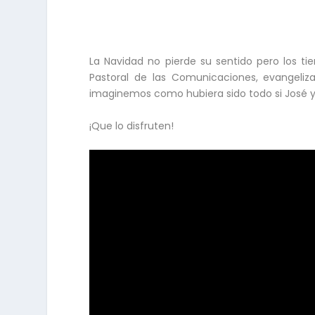
La Navidad no pierde su sentido pero los t
Pastoral de las Comunicaciones, evangeliza
imaginemos como hubiera sido todo si José y 
¡Que lo disfruten!