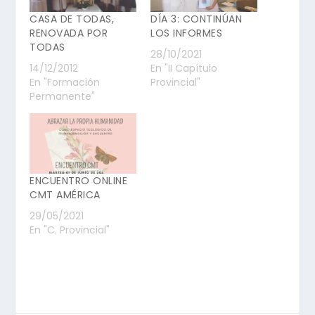
CASA DE TODAS,
DÍA 3: CONTINÚAN
RENOVADA POR
LOS INFORMES
TODAS
28/10/2021
14/12/2012
En "II Capítulo
En "Formación
Provincial"
Permanente"
ENCUENTRO ONLINE
CMT AMÉRICA
29/05/2021
En "C. Provincial"