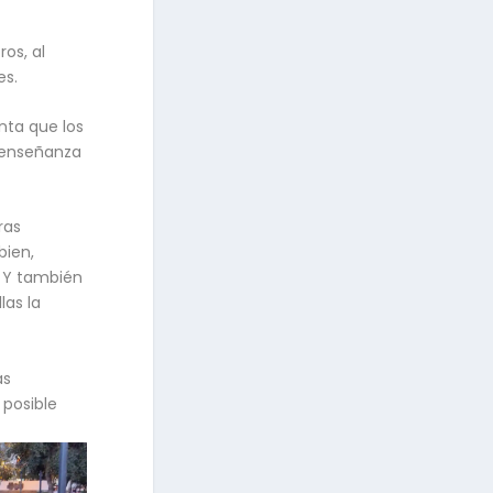
os, al
es.
nta que los
a enseñanza
ras
bien,
. Y también
las la
as
 posible