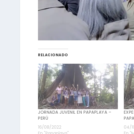
RELACIONADO
JORNADA JUVENIL EN PAPAPLAYA –
EXPE
PERÚ
PAPA
16/08/2022
04/1
En "Papaplaya"
En "M