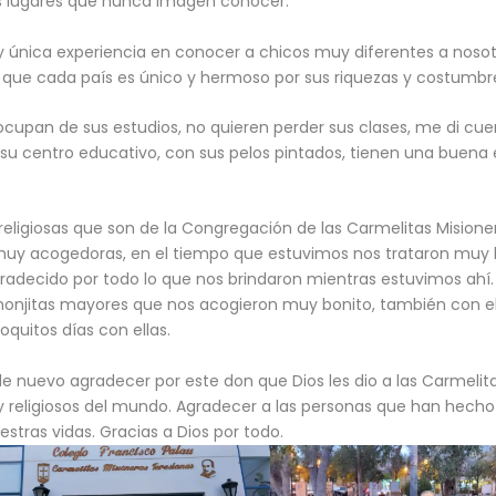
s lugares que nunca imagen conocer.
y única experiencia en conocer a chicos muy diferentes a nosotr
 que cada país es único y hermoso por sus riquezas y costumbr
ocupan de sus estudios, no quieren perder sus clases, me di cue
 su centro educativo, con sus pelos pintados, tienen una buen
 religiosas que son de la Congregación de las Carmelitas Misione
 muy acogedoras, en el tiempo que estuvimos nos trataron muy 
adecido por todo lo que nos brindaron mientras estuvimos ahí
monjitas mayores que nos acogieron muy bonito, también con el
quitos días con ellas.
 nuevo agradecer por este don que Dios les dio a las Carmelit
s y religiosos del mundo. Agradecer a las personas que han hecho
tras vidas. Gracias a Dios por todo.