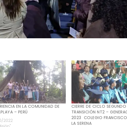
RIENCIA EN LA COMUNIDAD DE
CIERRE DE CICLO SEGUNDO 
PLAYA – PERÚ
TRANSICIÓN NT2 – GENERA
2023 COLEGIO FRANCISCO
0/2022
LA SERENA
isión"