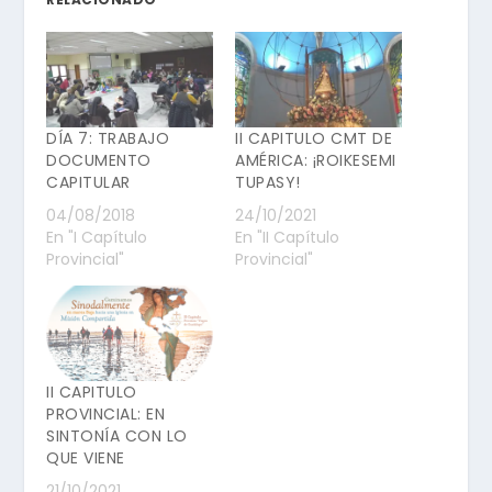
DÍA 7: TRABAJO
II CAPITULO CMT DE
DOCUMENTO
AMÉRICA: ¡ROIKESEMI
CAPITULAR
TUPASY!
04/08/2018
24/10/2021
En "I Capítulo
En "II Capítulo
Provincial"
Provincial"
II CAPITULO
PROVINCIAL: EN
SINTONÍA CON LO
QUE VIENE
21/10/2021