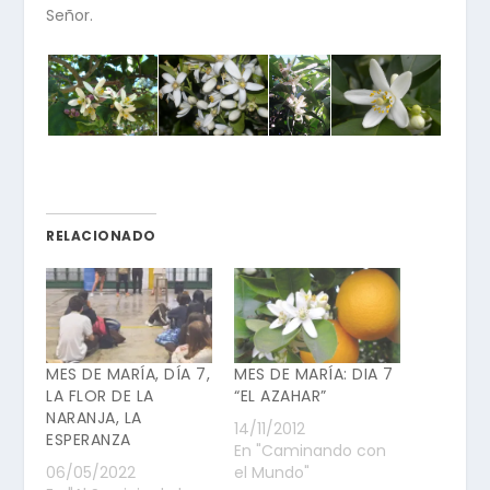
Señor.
RELACIONADO
MES DE MARÍA, DÍA 7,
MES DE MARÍA: DIA 7
LA FLOR DE LA
“EL AZAHAR”
NARANJA, LA
14/11/2012
ESPERANZA
En "Caminando con
06/05/2022
el Mundo"