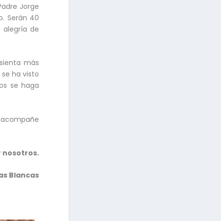
 Padre Jorge
o. Serán 40
 alegría de
 sienta más
se ha visto
dos se haga
s acompañe
r nosotros.
as Blancas