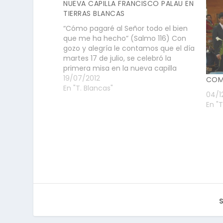
NUEVA CAPILLA FRANCISCO PALAU EN
TIERRAS BLANCAS
“Cómo pagaré al Señor todo el bien
que me ha hecho” (Salmo 116) Con
gozo y alegría le contamos que el día
martes 17 de julio, se celebró la
primera misa en la nueva capilla
Francisco Palau. Los jóvenes de
19/07/2012
COMU
Trabajo país dieron vida a este gran
En "T. Blancas"
04/1
sueño. Durante los…
En "T
S