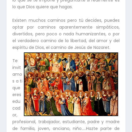
lo que se te impone y preguntarte si realmente es
lo que Dios quiere que hagas.
Existen muchos caminos pero tú decides, puedes
optar por caminos aparentemente simpáticos,
divertidos, pero poco o nada humanizantes, o por
el verdadero camino de la libertad, del amor y del
espíritu de Dios, el camino de Jesús de Nazaret.
Te
invit
amo
s a ti
que
eres
edu
cad
or,
profesional, trabajador, estudiante, padre y madre
de familia, joven, anciano, niño…..Hazte parte de