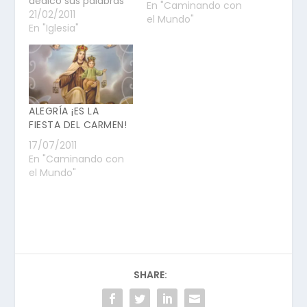
dedicó sus palabras
En "Caminando con
a San Juan de la
21/02/2011
el Mundo"
Cruz, fue un poeta y
En "Iglesia"
místico del
renacimiento
español. Desde
1952 es el patrono de
los poetas en lengua
española. Y es
ALEGRÍA ¡ES LA
también el primer
FIESTA DEL CARMEN!
carmelita descalzo,
17/07/2011
tras Santa Teresa
En "Caminando con
de…
el Mundo"
SHARE: