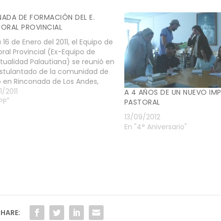
ADA DE FORMACIÓN DEL E.
ORAL PROVINCIAL
a 16 de Enero del 2011, el Equipo de
ral Provincial (Ex-Equipo de
itualidad Palautiana) se reunió en
ostulantado de la comunidad de
 en Rinconada de Los Andes,
 recibir una formación
1/2011
A 4 AÑOS DE UN NUEVO IM
undamente palautiana, con el fin
PP"
PASTORAL
sponerse a realizar un trabajo
13/09/2012
undo de organización y…
En "4° Aniversario"
HARE: