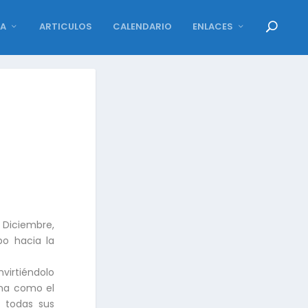
DA
ARTICULOS
CALENDARIO
ENLACES
e Diciembre,
po hacia la
virtiéndolo
ona como el
n todas sus