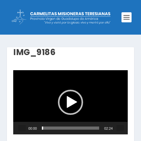
IMG_9186
Reproductor
de
Video
00:00
02:24