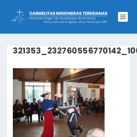
321353_232760556770142_1