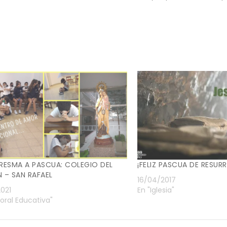
RESMA A PASCUA: COLEGIO DEL
¡FELIZ PASCUA DE RESUR
 – SAN RAFAEL
16/04/2017
021
En "Iglesia"
toral Educativa"