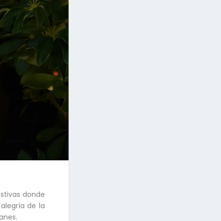
estivas donde
alegría de la
panes.