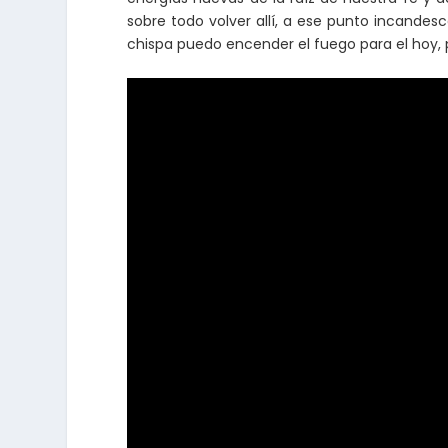
sobre todo volver allí, a ese punto incande
chispa puedo encender el fuego para el hoy, p