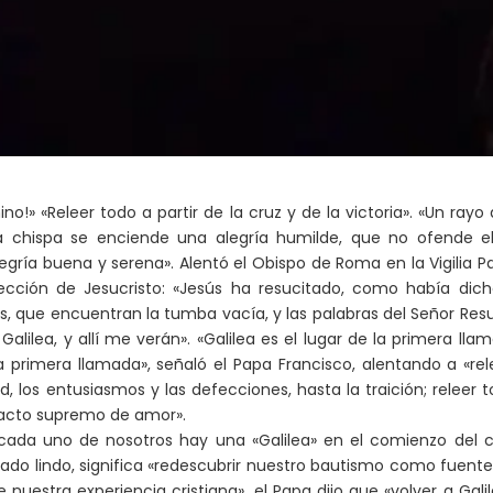
» «Releer todo a partir de la cruz y de la victoria». «Un rayo 
a chispa se enciende una alegría humilde, que no ofende el
egría buena y serena». Alentó el Obispo de Roma en la Vigilia P
ección de Jesucristo: «Jesús ha resucitado, como había dich
es, que encuentran la tumba vacía, y las palabras del Señor Res
ilea, y allí me verán». «Galilea es el lugar de la primera lla
la primera llamada», señaló el Papa Francisco, alentando a «rel
, los entusiasmos y las defecciones, hasta la traición; releer t
e acto supremo de amor».
cada uno de nosotros hay una «Galilea» en el comienzo del
ficado lindo, significa «redescubrir nuestro bautismo como fuente
nuestra experiencia cristiana», el Papa dijo que «volver a Galil