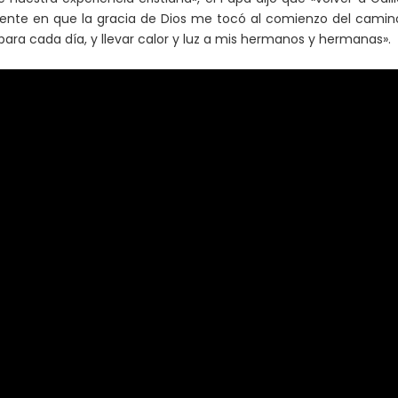
scente en que la gracia de Dios me tocó al comienzo del camin
ara cada día, y llevar calor y luz a mis hermanos y hermanas».