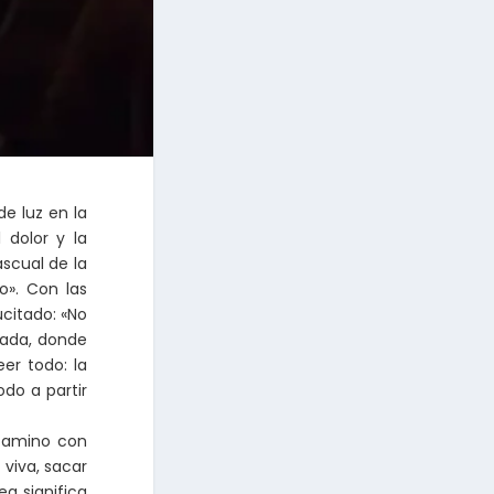
de luz en la
 dolor y la
ascual de la
o». Con las
ucitado: «No
mada, donde
eer todo: la
odo a partir
 camino con
 viva, sacar
ea significa