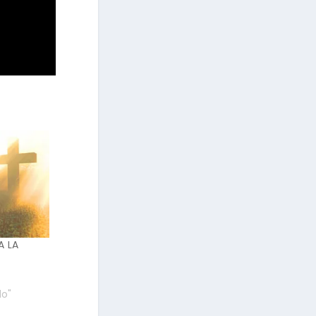
A LA
do"