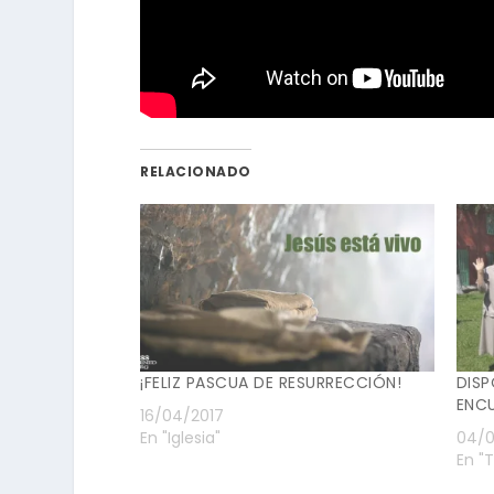
RELACIONADO
¡FELIZ PASCUA DE RESURRECCIÓN!
DISP
ENC
16/04/2017
En "Iglesia"
04/0
En "