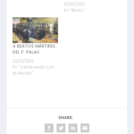
11/06/2013
En "Beato"
4 BEATOS MÁRTIRES
DEL P. PALAU
22/12/2012
En "Caminando con
el Mundo"
SHARE: