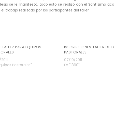
glesia se le manifestó, todo esto se realizó con el Santísimo 
rabajo realizado por los participantes del taller.
: TALLER PARA EQUIPOS
INSCRIPCIONES TALLER DE 
TORALES
PASTORALES
/2011
07/10/2011
Equipos Pastorales"
En "1860"