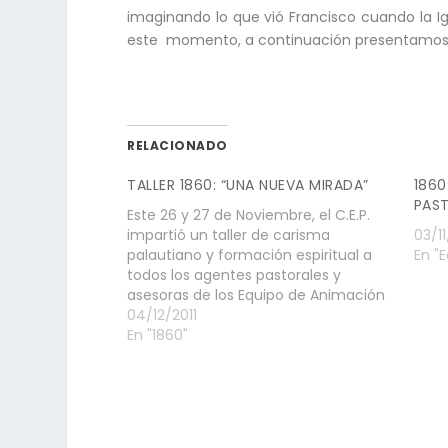
imaginando lo que vió Francisco cuando la I
este momento, a continuación presentamos el t
RELACIONADO
TALLER 1860: “UNA NUEVA MIRADA”
1860
PAS
Este 26 y 27 de Noviembre, el C.E.P.
impartió un taller de carisma
03/11
palautiano y formación espiritual a
En "
todos los agentes pastorales y
asesoras de los Equipo de Animación
de Área. Este Taller titulado 1860: Una
04/12/2011
Nueva Mirada, se basó en tres
En "1860"
grandes momentos: tener una
experiencia palautiana
acompañando a Francisco…