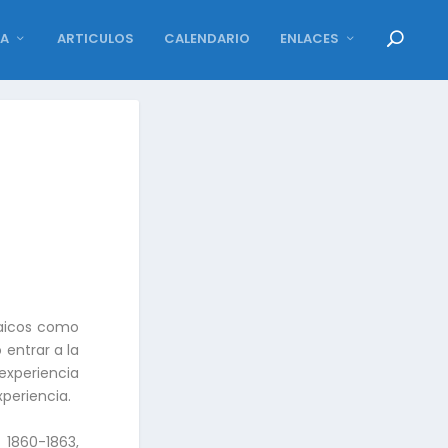
DA
ARTICULOS
CALENDARIO
ENLACES
laicos como
 entrar a la
experiencia
xperiencia.
 1860-1863,